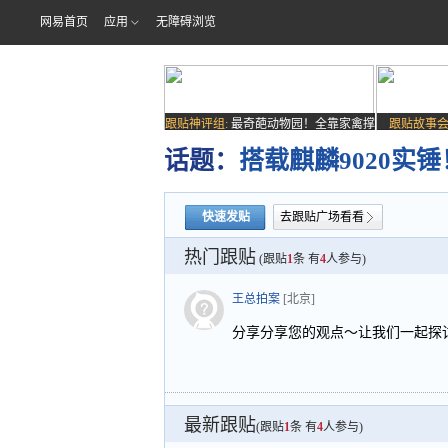
网易首页
应用
无障碍浏览
跟贴神评组:
最奇葩动物园！全靠家禽撑
跟贴故事会
场子
话题：
搭载麒麟9020实
快速发贴
去跟贴广场看看
热门跟贴
(跟贴
1
条 有
4
人参与)
王总拍案
[北京]
分享分享您的观点～让我们一起探
最新跟贴
(跟贴
1
条 有
4
人参与)