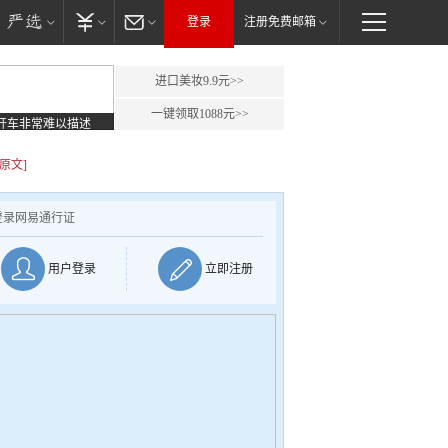
登录
注册免费邮箱
进口美妆9.9元>>
一键领取1088元>>
开车非常难以描述
原文]
登录网易通行证
用户登录
立即注册