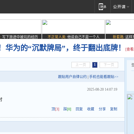
:
写下旅途中被坑的经历
不正常人类:
他说自己不是一个人
新套路:
这样
锤！华为的“沉默牌局”，终于翻出底牌！
[查看
1
上一页
下一页
跟贴用户自律公约
|
手机也能看跟贴>>
2025-08-20 14:07:19
讨
顶
[3]
踩
[0]
回复
收藏
分享
复制