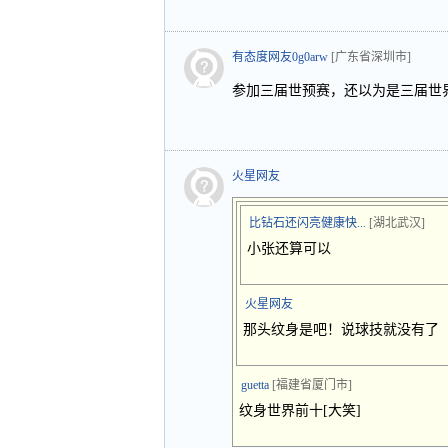
有态度网友0g0arw
[广东省深圳市]
参加三届世预赛，还以为是三届世界
火星网友
比钻石还闪亮健康快...
[湖北武汉]
小张还算可以
火星网友
那头纹身是吧！说球技就没有了
guetta
[福建省厦门市]
纹身世界前十[大笑]