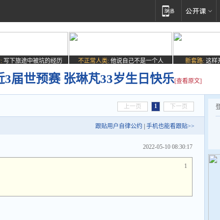
:
写下旅途中被坑的经历
不正常人类:
他说自己不是一个人
新套路:
这样
近3届世预赛 张琳芃33岁生日快乐
[查看原文]
1
上一页
下一页
跟贴用户自律公约
|
手机也能看跟贴>>
2022-05-10 08:30:17
1