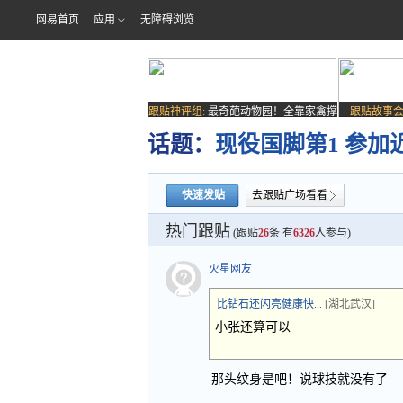
网易首页
应用
无障碍浏览
跟贴神评组:
最奇葩动物园！全靠家禽撑
跟贴故事会
场子
话题：
现役国脚第1 参加
快速发贴
去跟贴广场看看
热门跟贴
(跟贴
26
条 有
6326
人参与)
火星网友
比钻石还闪亮健康快...
[湖北武汉]
小张还算可以
那头纹身是吧！说球技就没有了