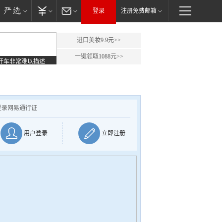
登录
注册免费邮箱
进口美妆9.9元>>
一键领取1088元>>
开车非常难以描述
登录网易通行证
用户登录
立即注册