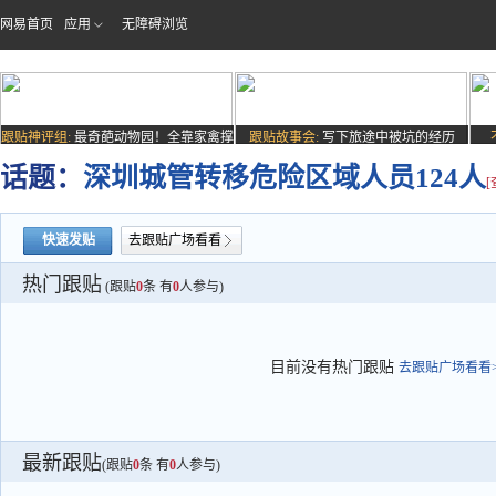
网易首页
应用
无障碍浏览
跟贴神评组:
最奇葩动物园！全靠家禽撑
跟贴故事会:
写下旅途中被坑的经历
场子
话题：
深圳城管转移危险区域人员124人
快速发贴
去跟贴广场看看
热门跟贴
(跟贴
0
条 有
0
人参与)
目前没有热门跟贴
去跟贴广场看看>
最新跟贴
(跟贴
0
条 有
0
人参与)