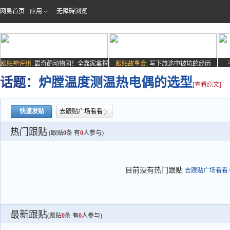
网易首页
应用
无障碍浏览
跟贴神评组:
最奇葩动物园！全靠家禽撑
跟贴故事会:
写下旅途中被坑的经历
场子
话题：
炉膛温度测温热电偶的选型
[查看原文]
快速发贴
去跟贴广场看看
热门跟贴
(跟贴
0
条 有
0
人参与)
目前没有热门跟贴
去跟贴广场看看>
最新跟贴
(跟贴
0
条 有
0
人参与)