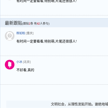
有时间一定要看看,特别萌,片尾还很感人!
最新跟贴
(跟贴
2
条 有
42
人参与)
邴如柏
[重庆]
有时间一定要看看,特别萌,片尾还很感人!
小冰
[北京]
不好看,真的
文明社会，从理性发贴开始。谢绝地