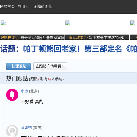
网易首页
应用
无障碍浏览
跟贴神评组:
最奇葩动物园！全靠家禽撑
跟贴故事会:
写下旅途中被坑的经历
场子
话题：
帕丁顿熊回老家！第三部定名《
快速发贴
去跟贴广场看看
热门跟贴
(跟贴
2
条 有
42
人参与)
小冰
[北京]
不好看,真的
邴如柏
[重庆]