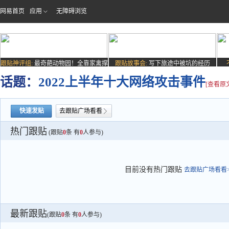
网易首页
应用
无障碍浏览
跟贴神评组:
最奇葩动物园！全靠家禽撑
跟贴故事会:
写下旅途中被坑的经历
场子
话题：
2022上半年十大网络攻击事件
[查看原
快速发贴
去跟贴广场看看
热门跟贴
(跟贴
0
条 有
0
人参与)
目前没有热门跟贴
去跟贴广场看看>
最新跟贴
(跟贴
0
条 有
0
人参与)