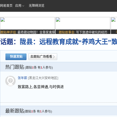
网易首页
应用
无障碍浏览
跟贴神评组:
最奇葩动物园！全靠家禽撑
跟贴故事会:
写下旅途中被坑的经历
场子
话题：
陇县：远程教育成就“养鸡大王”
快速发贴
去跟贴广场看看
热门跟贴
(跟贴
1
条 有
1
人参与)
张年薪
[黑龙江大兴安岭地区]
致富路上,各显神通,与时俱进
最新跟贴
(跟贴
1
条 有
1
人参与)