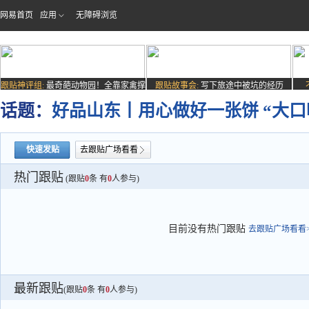
网易首页
应用
无障碍浏览
跟贴神评组:
最奇葩动物园！全靠家禽撑
跟贴故事会:
写下旅途中被坑的经历
场子
话题：
好品山东丨用心做好一张饼 “大
快速发贴
去跟贴广场看看
热门跟贴
(跟贴
0
条 有
0
人参与)
目前没有热门跟贴
去跟贴广场看看>
最新跟贴
(跟贴
0
条 有
0
人参与)