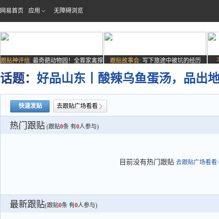
网易首页
应用
无障碍浏览
跟贴神评组:
最奇葩动物园！全靠家禽撑
跟贴故事会:
写下旅途中被坑的经历
场子
话题：
好品山东丨酸辣乌鱼蛋汤，品出地
快速发贴
去跟贴广场看看
热门跟贴
(跟贴
0
条 有
0
人参与)
目前没有热门跟贴
去跟贴广场看看>
最新跟贴
(跟贴
0
条 有
0
人参与)