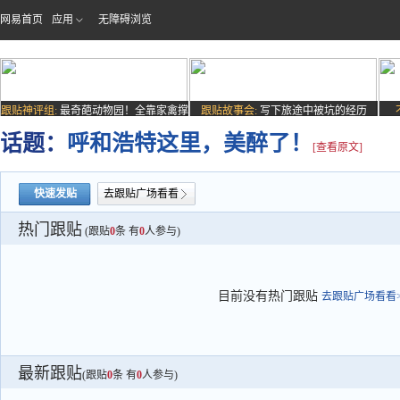
网易首页
应用
无障碍浏览
跟贴神评组:
最奇葩动物园！全靠家禽撑
跟贴故事会:
写下旅途中被坑的经历
场子
话题：
呼和浩特这里，美醉了！
[查看原文]
快速发贴
去跟贴广场看看
热门跟贴
(跟贴
0
条 有
0
人参与)
目前没有热门跟贴
去跟贴广场看看>
最新跟贴
(跟贴
0
条 有
0
人参与)