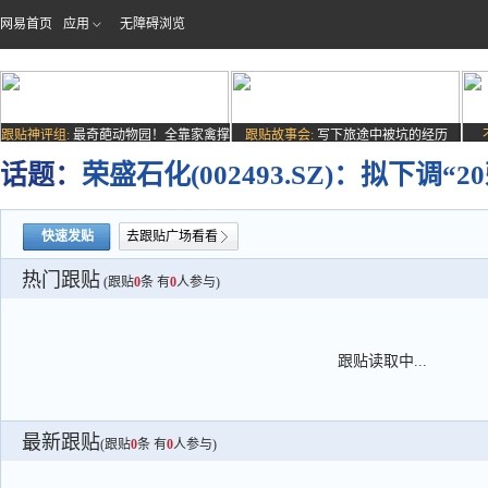
网易首页
应用
无障碍浏览
跟贴神评组:
最奇葩动物园！全靠家禽撑
跟贴故事会:
写下旅途中被坑的经历
场子
话题：
荣盛石化(002493.SZ)：拟下调“
快速发贴
去跟贴广场看看
热门跟贴
(跟贴
0
条 有
0
人参与)
跟贴读取中...
最新跟贴
(跟贴
0
条 有
0
人参与)