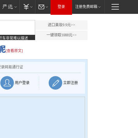
登录
注册免费邮箱
进口美妆9.9元>>
一键领取1088元>>
开车非常难以描述
呢
[查看原文]
登录网易通行证
用户登录
立即注册