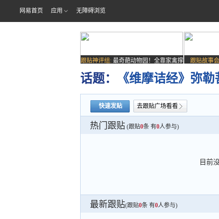
网易首页
应用
无障碍浏览
跟贴神评组:
最奇葩动物园！全靠家禽撑
跟贴故事会
场子
话题：
《维摩诘经》弥勒
快速发贴
去跟贴广场看看
热门跟贴
(跟贴
0
条 有
0
人参与)
目前
最新跟贴
(跟贴
0
条 有
0
人参与)