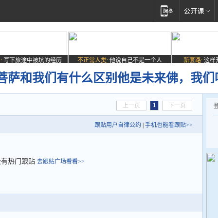
:
写下旅途中被坑的经历
不正常人类:
他说自己不是一个人
新套路:
这样
菩萨和我们有什么区别他是未来佛，我们
1
上一页
下一页
跟贴用户自律公约
|
手机也能看跟贴>>
没有热门跟贴
去跟贴广场看看>>