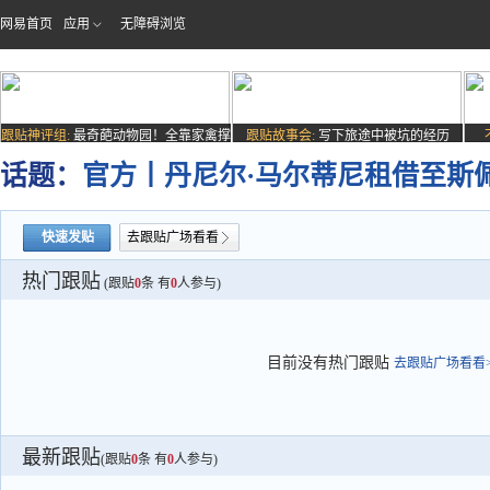
网易首页
应用
无障碍浏览
跟贴神评组:
最奇葩动物园！全靠家禽撑
跟贴故事会:
写下旅途中被坑的经历
场子
话题：
官方丨丹尼尔·马尔蒂尼租借至斯
快速发贴
去跟贴广场看看
热门跟贴
(跟贴
0
条 有
0
人参与)
目前没有热门跟贴
去跟贴广场看看>
最新跟贴
(跟贴
0
条 有
0
人参与)