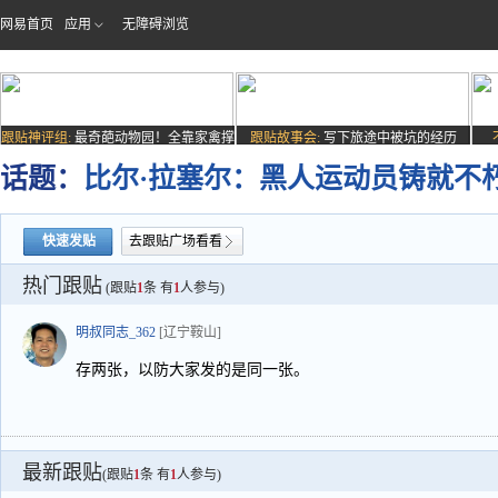
网易首页
应用
无障碍浏览
跟贴神评组:
最奇葩动物园！全靠家禽撑
跟贴故事会:
写下旅途中被坑的经历
场子
话题：
比尔·拉塞尔：黑人运动员铸就不
快速发贴
去跟贴广场看看
热门跟贴
(跟贴
1
条 有
1
人参与)
明叔同志_362
[辽宁鞍山]
存两张，以防大家发的是同一张。
最新跟贴
(跟贴
1
条 有
1
人参与)