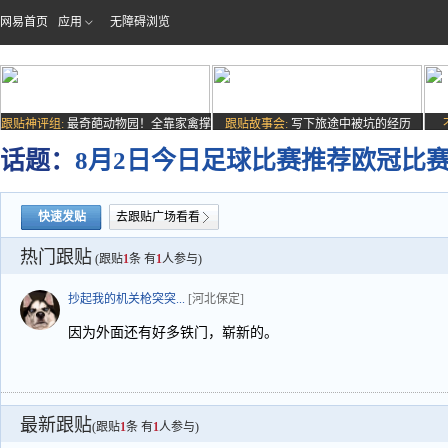
网易首页
应用
无障碍浏览
跟贴神评组:
最奇葩动物园！全靠家禽撑
跟贴故事会:
写下旅途中被坑的经历
场子
话题：
8月2日今日足球比赛推荐欧冠比
快速发贴
去跟贴广场看看
热门跟贴
(跟贴
1
条 有
1
人参与)
抄起我的机关枪突突...
[河北保定]
因为外面还有好多铁门，崭新的。
最新跟贴
(跟贴
1
条 有
1
人参与)