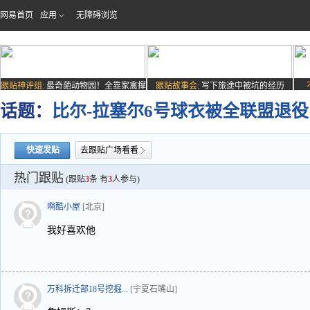
网易首页
应用
无障碍浏览
跟贴神评组:
最奇葩动物园！全靠家禽撑
跟贴故事会:
写下旅途中被坑的经历
场子
话题：
比尔-拉塞尔6号球衣被全联盟退役
快速发贴
去跟贴广场看看
热门跟贴
(跟贴
3
条 有
3
人参与)
啊酷小屋
[北京]
我好喜欢他
万科拆迁部18号挖掘...
[宁夏石嘴山]