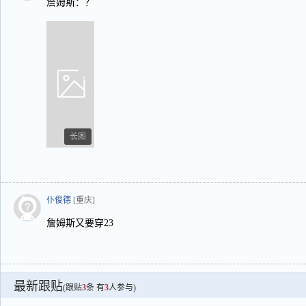
詹姆斯：？
长图
仆俊德
[重庆]
詹姆斯又要穿23
最新跟贴
(跟贴
3
条 有
3
人参与)