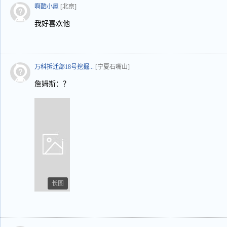
啊酷小屋
[北京]
我好喜欢他
万科拆迁部18号挖掘...
[宁夏石嘴山]
詹姆斯：？
长图