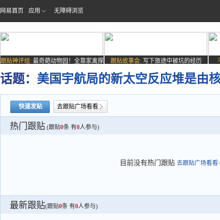
网易首页
应用
无障碍浏览
跟贴神评组:
最奇葩动物园！全靠家禽撑
跟贴故事会:
写下旅途中被坑的经历
场子
话题：
美国宇航局的新太空反应堆是由
快速发贴
去跟贴广场看看
热门跟贴
(跟贴
0
条 有
0
人参与)
目前没有热门跟贴
去跟贴广场看看>
最新跟贴
(跟贴
0
条 有
0
人参与)