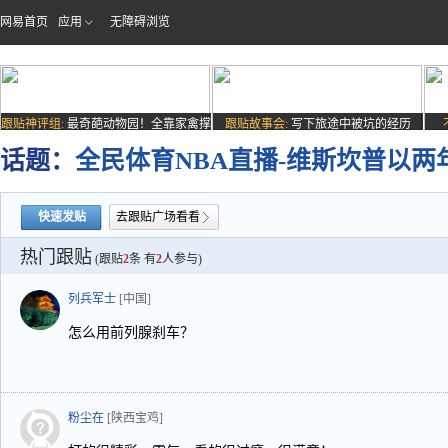
网易首页
应用
无障碍浏览
跟贴神评组:
最奇葩动物园！全靠家禽撑
跟贴故事会:
写下旅途中被坑的经历
场子
话题：
全民体育NBA直播-维斯坎普以两
快速发贴
去跟贴广场看看
热门跟贴
(跟贴
2
条 有
2
人参与)
列兵军士
[中国]
怎么用前列腺刹车？
粉尘在
[陕西宝鸡]