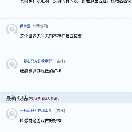
苍南也在吃瓜啊，这男的真的表，好会避重就轻，还暗戳戳说
闽梓涵
[陕西咸阳]
这个世界无时无刻不存在着匹诺曹
一颗心只为你魂牵梦...
[吉林]
哇感觉这游戏做的好棒
最新跟贴
(跟贴
4
条 有
4
人参与)
一颗心只为你魂牵梦...
[吉林]
哇感觉这游戏做的好棒