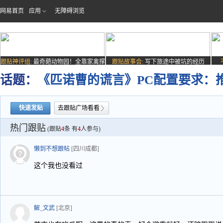
网易首页
应用
无障碍浏览
跟贴神评组:
最奇葩动物园！全靠家禽撑
跟贴故事会:
写下旅途中被坑的经历
场子
话题：
《匹诺曹的谎言》PC配置要求：推荐
快速发贴
去跟贴广场看看
热门跟贴
(跟贴
4
条 有
4
人参与)
懒到不想跟帖
[四川成都]
这个我也没看过
解_文武
[北京]