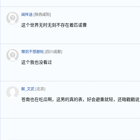
闽梓涵
[陕西咸阳]
这个世界无时无刻不存在着匹诺曹
懒到不想跟帖
[四川成都]
这个我也没看过
解_文武
[北京]
苍南也在吃瓜啊，这男的真的表，好会避重就轻，还暗戳戳说