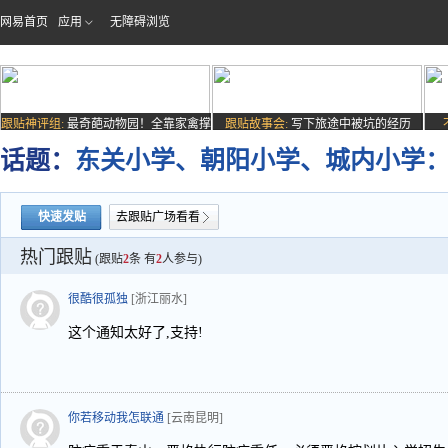
网易首页
应用
无障碍浏览
跟贴神评组:
最奇葩动物园！全靠家禽撑
跟贴故事会:
写下旅途中被坑的经历
场子
话题：
东关小学、朝阳小学、城内小学
快速发贴
去跟贴广场看看
热门跟贴
(跟贴
2
条 有
2
人参与)
很酷很孤独
[浙江丽水]
这个通知太好了,支持!
你若移动我怎联通
[云南昆明]