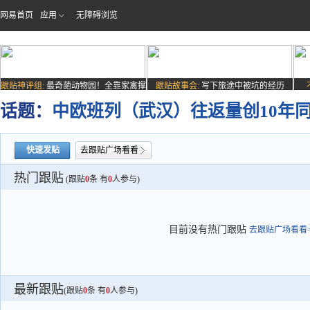
网易首页
应用
无障碍浏览
跟贴神评组:
最奇葩动物园！全靠家禽撑
跟贴故事会:
写下旅途中被坑的经历
场子
话题：
中欧班列（武汉）往返量创10年
快速发贴
去跟贴广场看看
热门跟贴
(跟贴
0
条 有
0
人参与)
目前没有热门跟贴
去跟贴广场看看>
最新跟贴
(跟贴
0
条 有
0
人参与)