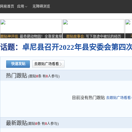
网易首页
应用
无障碍浏览
跟贴神评组:
最奇葩动物园！全靠家禽撑
跟贴故事会:
写下旅途中被坑的经历
场子
话题：
卓尼县召开2022年县安委会第四
快速发贴
去跟贴广场看看
热门跟贴
(跟贴
0
条 有
0
人参与)
目前没有热门跟贴
去跟贴广场看看>
最新跟贴
(跟贴
0
条 有
0
人参与)