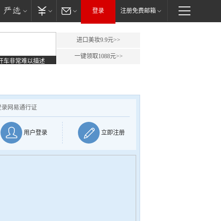
登录
注册免费邮箱
进口美妆9.9元>>
一键领取1088元>>
开车非常难以描述
登录网易通行证
用户登录
立即注册