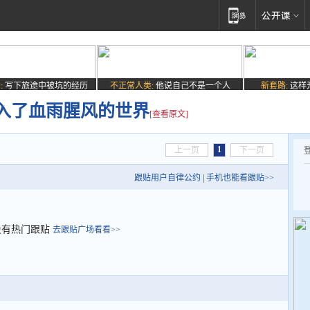
:
写下旅途中被坑的经历
不正常人类:
他说自己不是一个人
新套路:
这样
入了血雨腥风的世界
[查看原文]
1
上一页
下一页
跟贴用户自律公约
|
手机也能看跟贴>>
没有热门跟贴
去跟贴广场看看>>