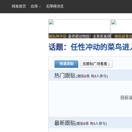
网易首页
应用
无障碍浏览
跟贴神评组:
最奇葩动物园！全靠家禽撑
跟贴故事会
场子
话题：
任性冲动的菜鸟进
快速发贴
去跟贴广场看看
热门跟贴
(跟贴
0
条 有
0
人参与)
目前
最新跟贴
(跟贴
0
条 有
0
人参与)