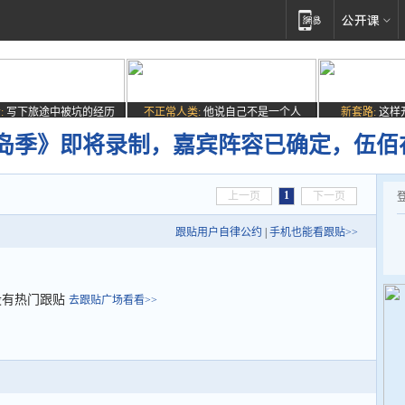
:
写下旅途中被坑的经历
不正常人类:
他说自己不是一个人
新套路:
这样
岛季》即将录制，嘉宾阵容已确定，伍佰
1
上一页
下一页
跟贴用户自律公约
|
手机也能看跟贴>>
没有热门跟贴
去跟贴广场看看>>