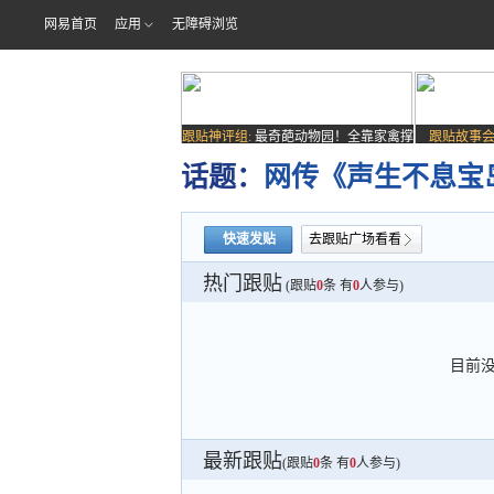
网易首页
应用
无障碍浏览
跟贴神评组:
最奇葩动物园！全靠家禽撑
跟贴故事会
场子
话题：
网传《声生不息宝
快速发贴
去跟贴广场看看
热门跟贴
(跟贴
0
条 有
0
人参与)
目前
最新跟贴
(跟贴
0
条 有
0
人参与)