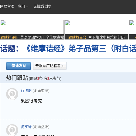
网易首页
应用
无障碍浏览
跟贴神评组:
最奇葩动物园！全靠家禽撑
跟贴故事会:
写下旅途中被坑的经历
场子
话题：
《维摩诘经》弟子品第三（附白话
快速发贴
去跟贴广场看看
热门跟贴
(跟贴
3
条 有
3
人参与)
行飞烟
[湖南娄底]
果然很考究
驹罗绮
[湖南益阳]