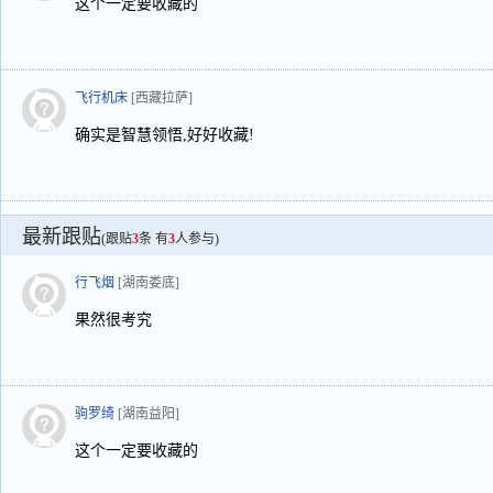
这个一定要收藏的
飞行机床
[西藏拉萨]
确实是智慧领悟,好好收藏!
最新跟贴
(跟贴
3
条 有
3
人参与)
行飞烟
[湖南娄底]
果然很考究
驹罗绮
[湖南益阳]
这个一定要收藏的