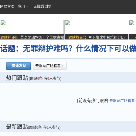
网易首页
应用
无障碍浏览
跟贴神评组:
最奇葩动物园！全靠家禽撑
跟贴故事会:
写下旅途中被坑的经历
场子
话题：
无罪辩护难吗？什么情况下可以
快速发贴
去跟贴广场看看
热门跟贴
(跟贴
0
条 有
0
人参与)
目前没有热门跟贴
去跟贴广场看看>
最新跟贴
(跟贴
0
条 有
0
人参与)