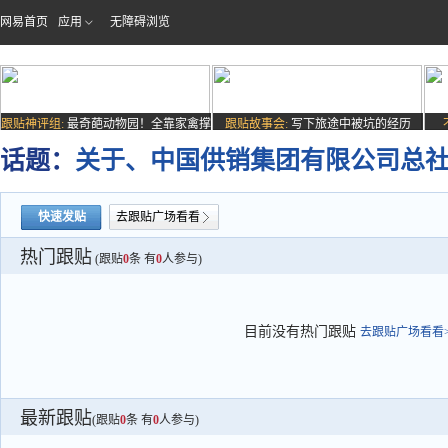
网易首页
应用
无障碍浏览
跟贴神评组:
最奇葩动物园！全靠家禽撑
跟贴故事会:
写下旅途中被坑的经历
场子
话题：
关于、中国供销集团有限公司总
快速发贴
去跟贴广场看看
热门跟贴
(跟贴
0
条 有
0
人参与)
目前没有热门跟贴
去跟贴广场看看>
最新跟贴
(跟贴
0
条 有
0
人参与)