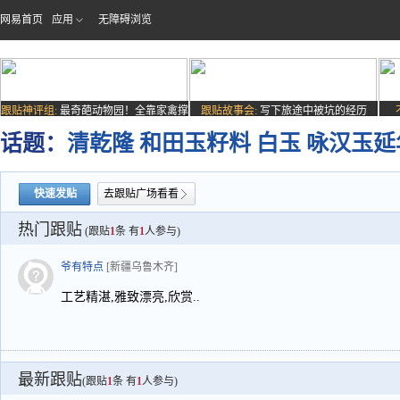
网易首页
应用
无障碍浏览
跟贴神评组:
最奇葩动物园！全靠家禽撑
跟贴故事会:
写下旅途中被坑的经历
场子
话题：
清乾隆 和田玉籽料 白玉 咏汉玉延
快速发贴
去跟贴广场看看
热门跟贴
(跟贴
1
条 有
1
人参与)
爷有特点
[新疆乌鲁木齐]
工艺精湛,雅致漂亮,欣赏..
最新跟贴
(跟贴
1
条 有
1
人参与)