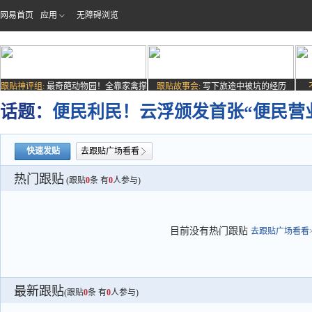
网易首页
应用
无障碍浏览
跟贴神评组:
最奇葩动物园！全靠家禽撑
跟贴故事会:
写下旅途中被坑的经历
场子
话题：
便民利民！云浮颁发首张“便民营
快速发贴
去跟贴广场看看
热门跟贴
(跟贴
0
条 有
0
人参与)
目前没有热门跟贴
去跟贴广场看看>
最新跟贴
(跟贴
0
条 有
0
人参与)