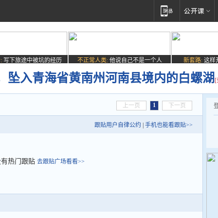
:
写下旅途中被坑的经历
不正常人类:
他说自己不是一个人
新套路:
这样
，坠入青海省黄南州河南县境内的白螺湖
1
上一页
下一页
跟贴用户自律公约
|
手机也能看跟贴>>
没有热门跟贴
去跟贴广场看看>>