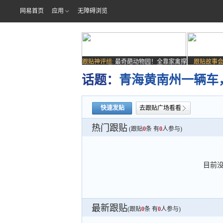
网易首页
应用
无障碍浏览
跟贴神评组:
最奇葩动物园！全靠家禽撑
跟贴故事会
场子
话题：
青海黄南州一辆车
快速发贴
去跟贴广场看看
热门跟贴
(跟贴
0
条 有
0
人参与)
目前
最新跟贴
(跟贴
0
条 有
0
人参与)