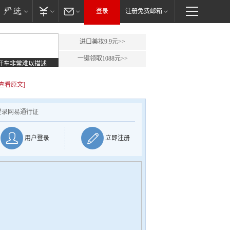
登录
注册免费邮箱
进口美妆9.9元>>
一键领取1088元>>
开车非常难以描述
[查看原文]
登录网易通行证
用户登录
立即注册