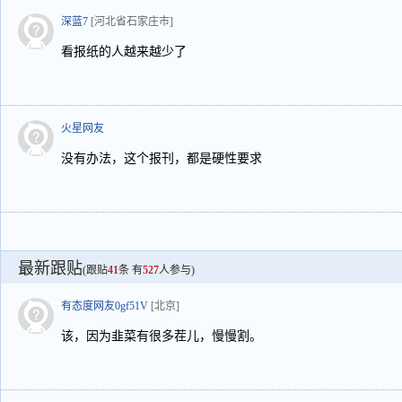
深蓝7
[河北省石家庄市]
看报纸的人越来越少了
火星网友
没有办法，这个报刊，都是硬性要求
最新跟贴
(跟贴
41
条 有
527
人参与)
有态度网友0gf51V
[北京]
该，因为韭菜有很多茬儿，慢慢割。