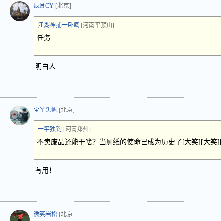
辰耳CY
[北京]
江湖神捕一卧疯
[河南平顶山]
任务
明白人
宝丫头帆
[北京]
一竿独钓
[河南郑州]
不卖废品还能干啥？当厕纸的使命已成为历史了[大笑][大笑][
有用！
微笑岩松
[北京]