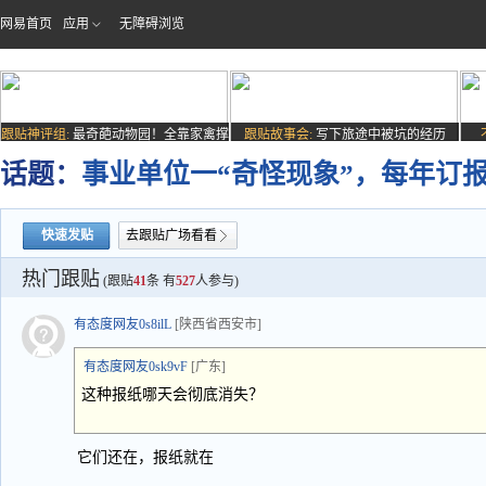
网易首页
应用
无障碍浏览
跟贴神评组:
最奇葩动物园！全靠家禽撑
跟贴故事会:
写下旅途中被坑的经历
场子
话题：
事业单位一“奇怪现象”，每年订
快速发贴
去跟贴广场看看
热门跟贴
(跟贴
41
条 有
527
人参与)
有态度网友0s8ilL
[陕西省西安市]
有态度网友0sk9vF
[广东]
这种报纸哪天会彻底消失？
它们还在，报纸就在