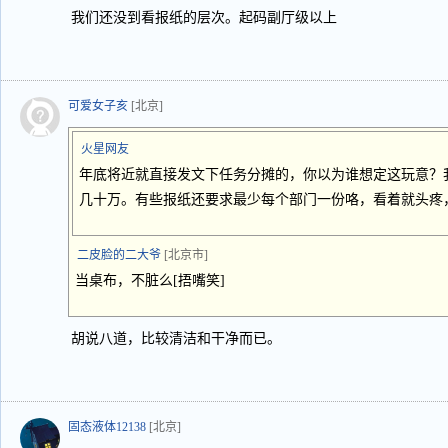
我们还没到看报纸的层次。起码副厅级以上
可爱女子亥
[北京]
火星网友
年底将近就直接发文下任务分摊的，你以为谁想定这玩意？
几十万。有些报纸还要求最少每个部门一份咯，看着就头疼
二皮脸的二大爷
[北京市]
当桌布，不脏么[捂嘴笑]
胡说八道，比较清洁和干净而已。
固态液体12138
[北京]