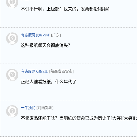
不订不行啊，上级部门找来的，发票都没[挨揍]
有态度网友0sk9vF
[广东]
这种报纸哪天会彻底消失？
有态度网友0s8ilL
[陕西省西安市]
正经人谁看报纸，什么年代了
一竿独钓
[河南郑州]
不卖废品还能干啥？当厕纸的使命已成为历史了[大笑][大笑][