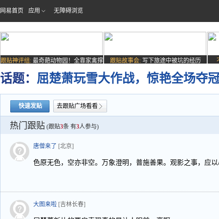
网易首页
应用
无障碍浏览
跟贴神评组:
最奇葩动物园！全靠家禽撑
跟贴故事会:
写下旅途中被坑的经历
场子
话题：
屈楚萧玩雪大作战，惊艳全场夺
快速发贴
去跟贴广场看看
热门跟贴
(跟贴
3
条 有
3
人参与)
唐僧来了
[北京]
色原无色，空亦非空。万象澄明，普施善果。观影之事，应以
大图来啦
[吉林长春]