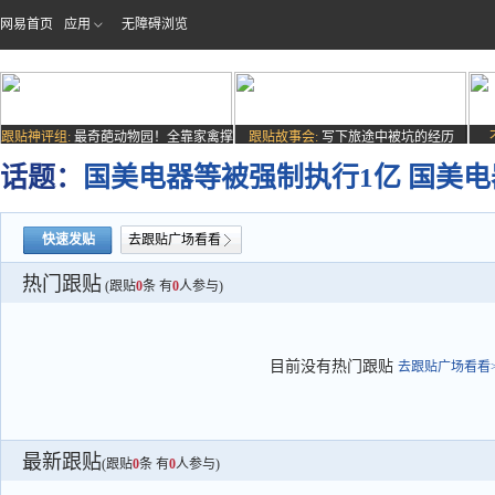
网易首页
应用
无障碍浏览
跟贴神评组:
最奇葩动物园！全靠家禽撑
跟贴故事会:
写下旅途中被坑的经历
场子
话题：
国美电器等被强制执行1亿 国美电
快速发贴
去跟贴广场看看
热门跟贴
(跟贴
0
条 有
0
人参与)
目前没有热门跟贴
去跟贴广场看看>
最新跟贴
(跟贴
0
条 有
0
人参与)