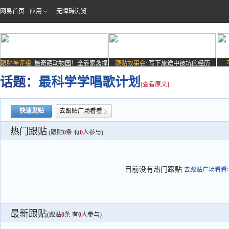
网易首页
应用
无障碍浏览
跟贴神评组:
最奇葩动物园！全靠家禽撑
跟贴故事会:
写下旅途中被坑的经历
场子
话题：
最科学学唱歌计划
[查看原文]
快速发贴
去跟贴广场看看
热门跟贴
(跟贴
0
条 有
0
人参与)
目前没有热门跟贴
去跟贴广场看看>
最新跟贴
(跟贴
0
条 有
0
人参与)