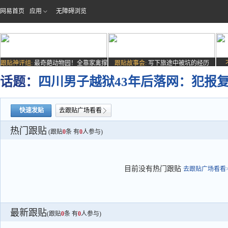
网易首页
应用
无障碍浏览
跟贴神评组:
最奇葩动物园！全靠家禽撑
跟贴故事会:
写下旅途中被坑的经历
场子
话题：
四川男子越狱43年后落网：犯报
快速发贴
去跟贴广场看看
热门跟贴
(跟贴
0
条 有
0
人参与)
目前没有热门跟贴
去跟贴广场看看>
最新跟贴
(跟贴
0
条 有
0
人参与)