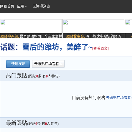
网易首页
应用
无障碍浏览
跟贴神评组:
最奇葩动物园！全靠家禽撑
跟贴故事会:
写下旅途中被坑的经历
场子
话题：
雪后的潍坊，美醉了~
[查看原文]
快速发贴
去跟贴广场看看
热门跟贴
(跟贴
0
条 有
0
人参与)
目前没有热门跟贴
去跟贴广场看看>
最新跟贴
(跟贴
0
条 有
0
人参与)