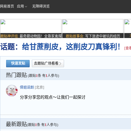
网易首页
应用
无障碍浏览
跟贴神评组:
最奇葩动物园！全靠家禽撑
跟贴故事会:
写下旅途中被坑的经历
场子
话题：
给甘蔗削皮，这削皮刀真锋利！
[查
快速发贴
去跟贴广场看看
热门跟贴
(跟贴
1
条 有
1
人参与)
倩姐说剧
[北京]
分享分享您的观点～让我们一起探讨
最新跟贴
(跟贴
1
条 有
1
人参与)