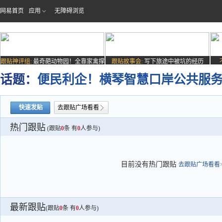
网易首页
应用
无障碍浏览
跟贴神评组:
最奇葩动物园！全靠家禽撑
跟贴故事会:
写下旅途中被坑的经历
场子
话题：
便民利企！横琴智慧口岸公共服
快速发贴
去跟贴广场看看
热门跟贴
(跟贴
0
条 有
0
人参与)
目前没有热门跟贴
去跟贴广场看看>
最新跟贴
(跟贴
0
条 有
0
人参与)