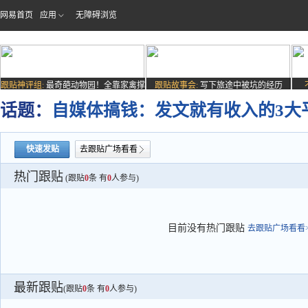
网易首页
应用
无障碍浏览
跟贴神评组:
最奇葩动物园！全靠家禽撑
跟贴故事会:
写下旅途中被坑的经历
场子
话题：
自媒体搞钱：发文就有收入的3大
快速发贴
去跟贴广场看看
热门跟贴
(跟贴
0
条 有
0
人参与)
目前没有热门跟贴
去跟贴广场看看>
最新跟贴
(跟贴
0
条 有
0
人参与)