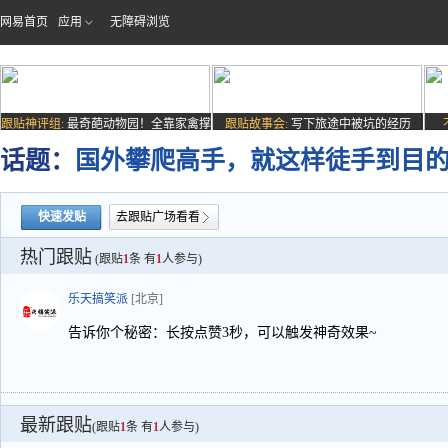
网易首页
应用
无障碍浏览
跟贴神评组:
最奇葩动物园！全靠家禽撑
跟贴故事会:
写下旅途中被坑的经历
场子
话题：
国外攀爬高手，就这样徒手到目
快速发贴
去跟贴广场看看
热门跟贴
(跟贴
1
条 有
1
人参与)
乐天搞笑派
[北京]
告诉你个秘密：长按点赞3秒，可以触发神奇效果~
最新跟贴
(跟贴
1
条 有
1
人参与)