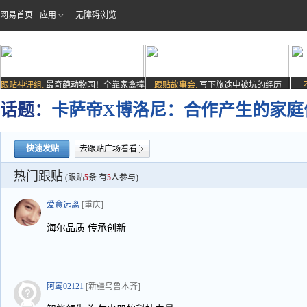
网易首页
应用
无障碍浏览
跟贴神评组:
最奇葩动物园！全靠家禽撑
跟贴故事会:
写下旅途中被坑的经历
场子
话题：
卡萨帝X博洛尼：合作产生的家庭
快速发贴
去跟贴广场看看
热门跟贴
(跟贴
5
条 有
5
人参与)
爱意远离
[重庆]
海尔品质 传承创新
阿鸾02121
[新疆乌鲁木齐]