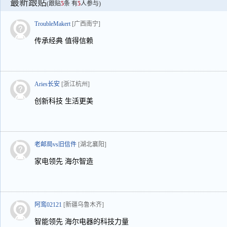
最新跟贴
(跟贴
5
条 有
5
人参与)
TroubleMakert
[广西南宁]
传承经典 值得信赖
Aries长安
[浙江杭州]
创新科技 生活更美
老邮局vs旧信件
[湖北襄阳]
家电领先 海尔智造
阿鸾02121
[新疆乌鲁木齐]
智能领先 海尔电器的科技力量