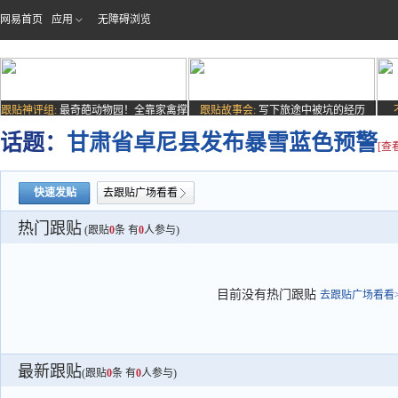
网易首页
应用
无障碍浏览
跟贴神评组:
最奇葩动物园！全靠家禽撑
跟贴故事会:
写下旅途中被坑的经历
场子
话题：
甘肃省卓尼县发布暴雪蓝色预警
[查
快速发贴
去跟贴广场看看
热门跟贴
(跟贴
0
条 有
0
人参与)
目前没有热门跟贴
去跟贴广场看看>
最新跟贴
(跟贴
0
条 有
0
人参与)