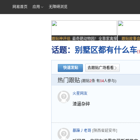
网易首页
应用
无障碍浏览
跟贴神评组:
最奇葩动物园！全靠家禽撑
跟贴故事会
场子
话题：
别墅区都有什么车
快速发贴
去跟贴广场看看
热门跟贴
(跟贴
2
条 有
14
人参与)
火星网友
渣逼杂碎
暴躁丿老哥
[陕西省延安市]