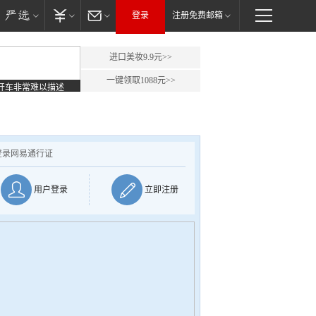
登录
注册免费邮箱
进口美妆9.9元>>
一键领取1088元>>
开车非常难以描述
登录网易通行证
用户登录
立即注册