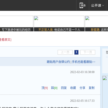
:
写下旅途中被坑的经历
不正常人类:
他说自己不是一个人
新套路:
这样
[查看原文]
1
上一页
下一页
跟贴用户自律公约
|
手机也能看跟贴>>
2022-02-03 16:38:00
顶
[9]
踩
[0]
回复
收藏
分享
复制
2022-02-05 16:17:33