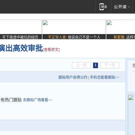
:
写下旅途中被坑的经历
不正常人类:
他说自己不是一个人
新套路:
这样
性演出高效审批
[查看原文]
1
上一页
下一页
跟贴用户自律公约
|
手机也能看跟贴>>
没有热门跟贴
去跟贴广场看看>>