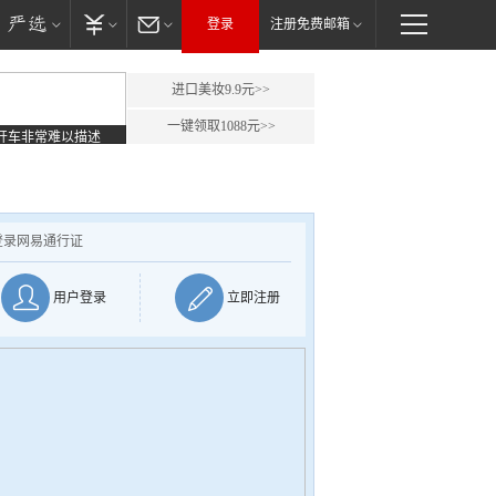
登录
注册免费邮箱
进口美妆9.9元>>
一键领取1088元>>
开车非常难以描述
登录网易通行证
用户登录
立即注册