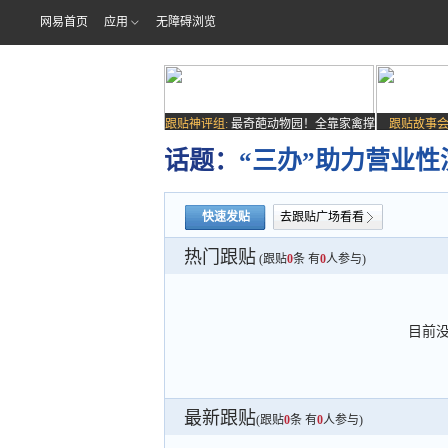
网易首页
应用
无障碍浏览
跟贴神评组:
最奇葩动物园！全靠家禽撑
跟贴故事会
场子
话题：
“三办”助力营业
快速发贴
去跟贴广场看看
热门跟贴
(跟贴
0
条 有
0
人参与)
目前
最新跟贴
(跟贴
0
条 有
0
人参与)