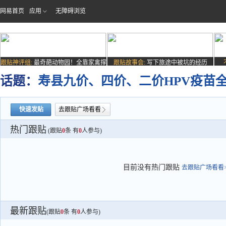
网易首页
应用
无障碍浏览
跟贴神评组:
最奇葩动物园！全靠家禽撑
跟贴故事会:
写下旅途中被坑的经历
场子
话题：
寿县九价、四价、二价HPV疫苗
快速发贴
去跟贴广场看看
热门跟贴
(跟贴
0
条 有
0
人参与)
目前没有热门跟贴
去跟贴广场看看>
最新跟贴
(跟贴
0
条 有
0
人参与)