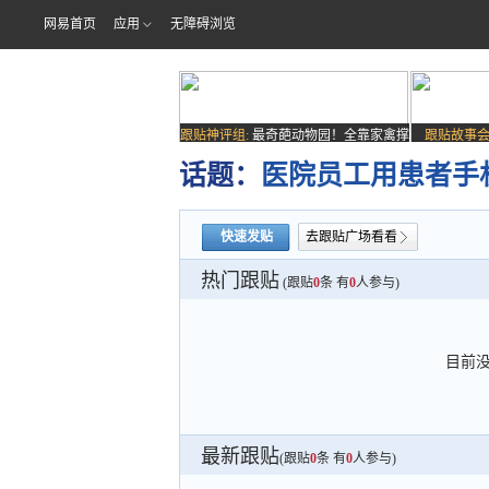
网易首页
应用
无障碍浏览
跟贴神评组:
最奇葩动物园！全靠家禽撑
跟贴故事会
场子
话题：
医院员工用患者手机
快速发贴
去跟贴广场看看
热门跟贴
(跟贴
0
条 有
0
人参与)
目前
最新跟贴
(跟贴
0
条 有
0
人参与)