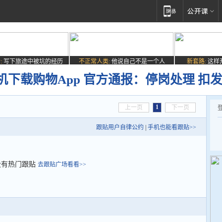
:
写下旅途中被坑的经历
不正常人类:
他说自己不是一个人
新套路:
这样
下载购物App 官方通报：停岗处理 扣
1
上一页
下一页
跟贴用户自律公约
|
手机也能看跟贴>>
没有热门跟贴
去跟贴广场看看>>