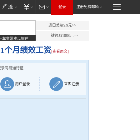
登录
注册免费邮箱
进口美妆9.9元>>
一键领取1088元>>
开车非常难以描述
发1个月绩效工资
[查看原文]
登录网易通行证
用户登录
立即注册