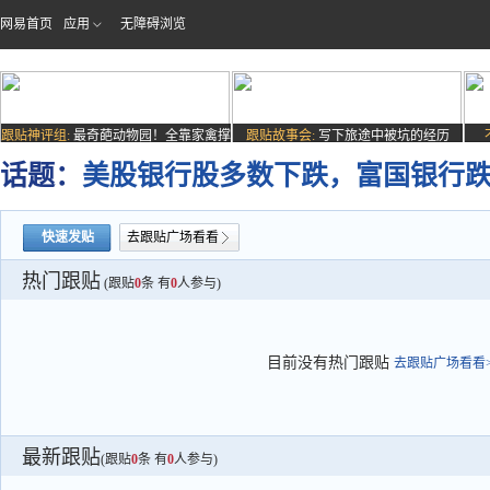
网易首页
应用
无障碍浏览
跟贴神评组:
最奇葩动物园！全靠家禽撑
跟贴故事会:
写下旅途中被坑的经历
场子
话题：
美股银行股多数下跌，富国银行跌2
快速发贴
去跟贴广场看看
热门跟贴
(跟贴
0
条 有
0
人参与)
目前没有热门跟贴
去跟贴广场看看>
最新跟贴
(跟贴
0
条 有
0
人参与)