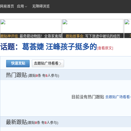
网易首页
应用
无障碍浏览
跟贴神评组:
最奇葩动物园！全靠家禽撑
跟贴故事会:
写下旅途中被坑的经历
场子
话题：
葛荟婕 汪峰孩子挺多的
[查看原文]
快速发贴
去跟贴广场看看
热门跟贴
(跟贴
0
条 有
0
人参与)
目前没有热门跟贴
去跟贴广场看看>
最新跟贴
(跟贴
0
条 有
0
人参与)