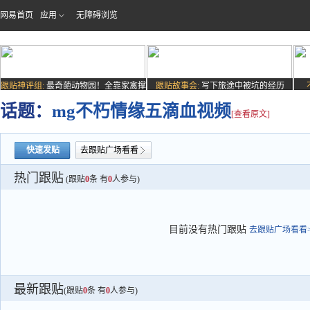
网易首页
应用
无障碍浏览
跟贴神评组:
最奇葩动物园！全靠家禽撑
跟贴故事会:
写下旅途中被坑的经历
场子
话题：
mg不朽情缘五滴血视频
[查看原文]
快速发贴
去跟贴广场看看
热门跟贴
(跟贴
0
条 有
0
人参与)
目前没有热门跟贴
去跟贴广场看看>
最新跟贴
(跟贴
0
条 有
0
人参与)