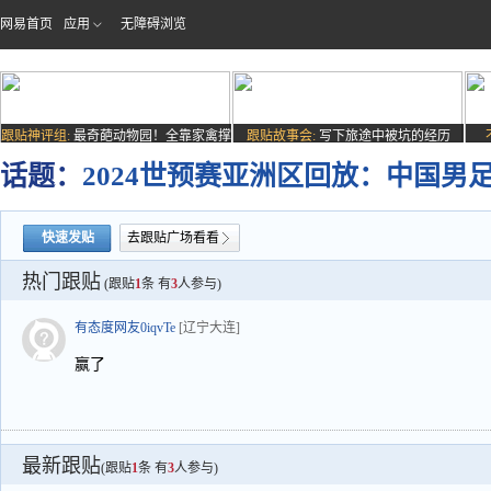
网易首页
应用
无障碍浏览
跟贴神评组:
最奇葩动物园！全靠家禽撑
跟贴故事会:
写下旅途中被坑的经历
场子
话题：
2024世预赛亚洲区回放：中国
快速发贴
去跟贴广场看看
热门跟贴
(跟贴
1
条 有
3
人参与)
有态度网友0iqvTe
[辽宁大连]
赢了
最新跟贴
(跟贴
1
条 有
3
人参与)